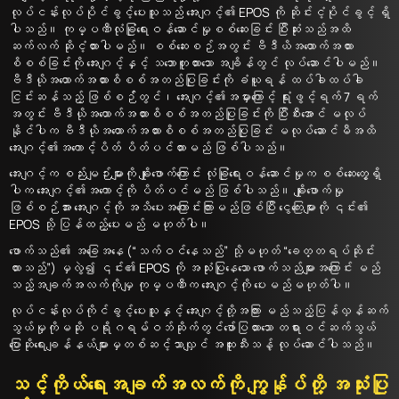
လုပ်ငန်းလုပ်ပိုင်ခွင့်ပေးသူသည် အေးဂျင့်၏ EPOS ကို ဆိုင်းငံ့ပိုင်ခွင့် ရှိ
ပါသည်။ ကုမ္ပဏီလုံခြုံရေးဝန်ဆောင်မှုစစ်ဆေးခြင်း ပြီးဆုံးသည်အထိ
ဆက်လက် ဆိုငံ့ထားပါမည်။ စစ်ဆေးစဉ်အတွင်း ဗီဒီယိအထောက်အထား
စိစစ်ခြင်းကို အေးဂျင့်နှင့် သဘောတူထားသော အချိန်တွင် လုပ်ဆောင်ပါမည်။
ဗီဒီယိုအထောက်အထားစိစစ်အတည်ပြုခြင်းကို ခံယူရန် ထပ်ခါထပ်ခါ
ငြင်းဆန်သည့် ဖြစ်စဉ််တွင်၊ အေးဂျင့်၏အမှားကြောင့် ရုံးဖွင့်ရက် 7 ရက်
အတွင်း ဗီဒီယိုအထောက်အထားစိစစ်အတည်ပြုခြင်းကို ပြီးစီးအောင် မလုပ်
နိုင်ပါက ဗီဒီယိုအထောက်အထားစိစစ်အတည်ပြုခြင်း မလုပ်ဆောင်မီအထိ
အေးဂျင့်၏အကောင့်ပိတ် ပိတ်ပင်ထားမည် ဖြစ်ပါသည်။
အေးဂျင့်က စည်းမျဉ်းများကို ချိုးဖောက်ကြောင်း လုံခြုံရေးဝန်ဆောင်မှုက စစ်ဆေးတွေ့ရှိ
ပါက အေးဂျင့်၏အကောင့်ကို ပိတ်ပင်မည် ဖြစ်ပါသည်။ ချိုးဖောက်မှု
ဖြစ်စဉ်အား အေးဂျင့်ကို အသိပေးအကြောင်းကြားမည်ဖြစ်ပြီး ငွေကြေးများကို ၎င်း၏
EPOS သို့ ပြန်ထည့်ပေးမည် မဟုတ်ပါ။
ဖောက်သည်၏ အခြေအနေ (“သက်ဝင်နေသည်” သို့မဟုတ် “ခေတ္တရပ်ဆိုင်း
ထားသည်”) မှလွဲ၍ ၎င်း၏ EPOS ကို အသုံးပြုနေသော ဖောက်သည်များအကြောင်း မည်
သည့်အချက်အလက်ကိုမျှ ကုမ္ပဏီက အေးဂျင့်ကို ပေးမည်မဟုတ်ပါ။
လုပ်ငန်းလုပ်ကိုင်ခွင့်ပေးသူနှင့် အေးဂျင့်တို့အကြား မည်သည့်ပြန်လှန်ဆက်
သွယ်မှုကိုမဆို ပရိုဂရမ်ဝဘ်ဆိုက်တွင်ဖော်ပြထားသော တရားဝင်ဆက်သွယ်
ပြောဆိုရေးချန်နယ်များမှတစ်ဆင့်သာလျှင် အထူးသီးသန့် လုပ်ဆောင်ပါသည်။
သင့်ကိုယ်ရေးအချက်အလက်ကို ကျွန်ုပ်တို့ အသုံးပြု