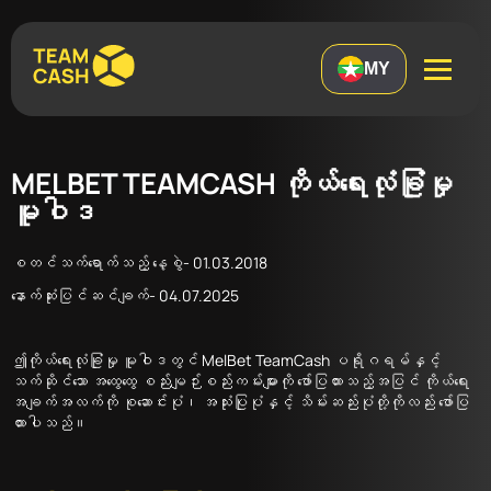
MY
MELBET TEAMCASH ကိုယ်ရေးလုံခြုံမှု
မူဝါဒ
စတင်သက်ရောက်သည့် နေ့စွဲ- 01.03.2018
နောက်ဆုံးပြင်ဆင်ချက်- 04.07.2025
ဤကိုယ်ရေးလုံခြုံမှု မူဝါဒတွင် MelBet TeamCash ပရိုဂရမ်နှင့်
သက်ဆိုင်သော အထွေထွေ စည်းမျဉ်းစည်းကမ်းများကို ဖော်ပြထားသည့်အပြင် ကိုယ်ရေး
အချက်အလက်ကို စုဆောင်းပုံ၊ အသုံးပြုပုံနှင့် သိမ်းဆည်းပုံတို့ကိုလည်း ဖော်ပြ
ထားပါသည်။