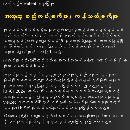
ဖောက်သည် – MelBet အသုံးပြုသူ
အထွေထွေ စည်းကမ်းချက်များ / ကန့်သတ်ချက်များ
လုပ်ငန်းလုပ်ကိုင်ခွင့်ပေးသူအတွက် အေးဂျင့်အဖြစ် ဆောင်ရွက်ရန် သင်
သည် အသက် 18 နှစ်နှင့်အထက် သို့မဟုတ် သင့်တရားစီရင်ပိုင်ခွင့်
နယ်မြေတွင် (သတ်မှတ်ချက်သည် 18 နှစ်ထက်ပိုများလျှင်) အသက်ပြည့်ပြီး
သူ ဖြစ်ရပါမည်။ အေးဂျင့်များသည် လုပ်ငန်းလုပ်ပိုင်ခွင့်ပေးသူ၏
စည်းကမ်းချက်များကို သဘောတြပါသည်။
အေးဂျင့်များသည် ငွေကြေးလည်ပတ်မှု အကန့်အသတ်မရှိသော အကောင့် တစ် (1) ခု
ကိုသာ ဖန်တီးနိုင်ပါသည်။
အေးဂျင့်များသည် အနိုင်ရဆုငွေများကို ထုတ်ယူရန် သို့မဟုတ် ၎င်းတို့၏
ကိုယ်ပိုင်အကောင့် လက်ကျန်ငွေကို ငွေဖြည့်ရန်အတွက် ၎င်းတို့၏ အလုပ်
လုပ်သောအကောင့်ရှိ ငွေကြေးများကို အသုံးမပြုနိုင်ပါ။ ဤစည်းမျဉ်းသည်
{01/01/2024} နောက်ပိုင်း ပရိုဂရမ်တွင် ပါဝင်ခဲ့သော အေးဂျင့်များနှင့်
သက်ဆိုင်ပါသည်။ ဤနေ့စွဲမတိုင်မီ စာရင်းသွင်းခဲ့သော အေးဂျင့်များသည်
MelBet ပလက်ဖောင်းပေါ်တွင် ၎င်းတို့၏ ကိုယ်ပိုင်လုပ်ဆောင်မှုများအတွက်
၎င်းတို့၏ EPOS ကို ကန့်သတ်ချက်မရှိဘဲ အသုံးပြုနိုင်ပါသည်။
ပြီးစီးသော ငွေလွှဲပြောင်းမှုများအတွက် ကော်မရှင်ခပမာဏကို အေးဂျင့်အသစ်တစ်
ဦး မှတ်ပုံတင်ချိန်တွင် ရှိခဲ့သော နှုန်းထားများဖြင့် ဆုံးဖြတ်ပါသည်။