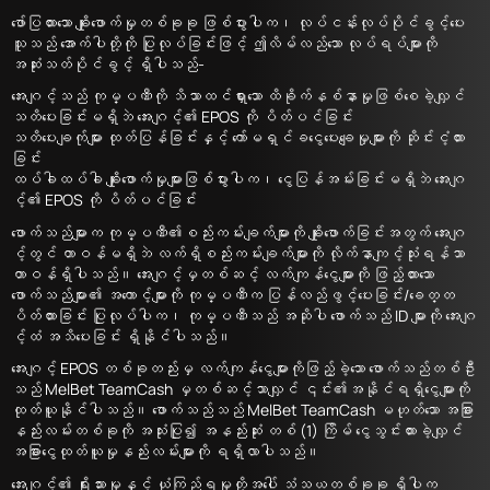
ဖော်ပြထားသော ချိုးဖောက်မှုတစ်ခုခု ဖြစ်ပွားပါက၊ လုပ်ငန်းလုပ်ပိုင်ခွင့်ပေး
သူသည် အောက်ပါတို့ကို ပြုလုပ်ခြင်းဖြင့် ဤလိမ်လည်သော လုပ်ရပ်များကို
အဆုံးသတ်ပိုင်ခွင့် ရှိပါသည်-
အေးဂျင့်သည် ကုမ္ပဏီကို သိသာထင်ရှားသော ထိခိုက်နစ်နာမှုဖြစ်စေခဲ့လျှင်
သတိပေးခြင်းမရှိဘဲ အေးဂျင့်၏ EPOS ကို ပိတ်ပင်ခြင်း
သတိပေးချက်ုများ ထုတ်ပြန်ခြင်းနှင့် ကော်မရှင်ခငွေပေးချေမှုများကို ဆိုင်းငံ့ထား
ခြင်း
ထပ်ခါထပ်ခါ ချိုးဖောက်မှုများဖြစ်ပွားပါက၊ ငွေပြန်အမ်းခြင်းမရှိဘဲ အေးဂျ
င့်၏ EPOS ကို ပိတ်ပင်ခြင်း
ဖောက်သည်များက ကုမ္ပဏီ၏စည်းကမ်းချက်များကို ချိုးဖောက်ခြင်းအတွက် အေးဂျ
င့်တွင် တာဝန်မရှိဘဲ လက်ရှိစည်းကမ်းချက်များကို လိုက်နာကျင့်သုံးရန်သာ
တာဝန်ရှိပါသည်။ အေးဂျင့်မှတစ်ဆင့် လက်ကျန်ငွေများကို ဖြည့်ထားသော
ဖောက်သည်များ၏ အကောင့်များကို ကုမ္ပဏီက ပြန်လည်​ဖွင့်ပေးခြင်း/ခေတ္တ
ပိတ်ထားခြင်း ပြုလုပ်ပါက၊ ကုမ္ပဏီသည် အဆိုပါ ဖောက်သည် ID များကို အေးဂျ
င့်ထံ အသိပေးခြင်း ရှိနိုင်ပါသည်။
အေးဂျင့် EPOS တစ်ခုတည်းမှ လက်ကျန်ငွေများကိုဖြည့်ခဲ့သော ဖောက်သည်တစ်ဦး
သည် MelBet TeamCash မှတစ်ဆင့်သာလျှင် ၎င်း၏အနိုင်ရရှိငွေများကို
ထုတ်ယူနိုင်ပါသည်။ ဖောက်သည်သည် MelBet TeamCash မဟုတ်သော အခြား
နည်းလမ်းတစ်ခုကို အသုံးပြု၍ အနည်းဆုံး တစ် (1) ကြိမ် ငွေသွင်းထားခဲ့လျှင်
အခြားငွေထုတ်ယူမှုနည်းလမ်းများကို ရရှိလာပါသည်။
အေးဂျင့်၏ ရိုးသားမှုနှင့် ယုံကြည်ရမှုတို့အပေါ် သံသယတစ်ခုခု ရှိပါက