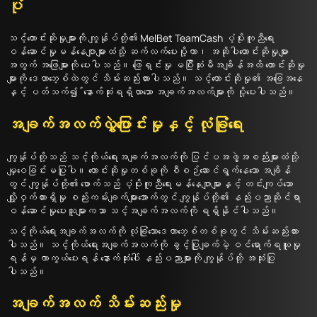
ပုံ
သင့်တောင်းဆိုမှုများကို ကျွန်ုပ်တို့၏ MelBet TeamCash ပံ့ပိုးကူညီရေး
ဝန်ဆောင်မှုမန်နေဂျာများထံသို့ ဆက်လက်ပေးပို့ကာ၊ အဆိုပါတောင်းဆိုမှုများ
အတွက် အဖြေများကို ပေးပါသည်။ ဖြေရှင်းမှု မပြီးဆုံးမီအချိန်အထိ တောင်းဆိုမှု
များကို ဒေတာဘေ့စ်ထဲတွင် သိမ်းဆည်းထားပါသည်။ သင့်တောင်းဆိုမှု၏ အခြေအနေ
နှင့် ပတ်သက်၍ ်နောက်ဆုံးရရှိလာသော အချက်အလက်များကို ပို့ပေးပါသည်။
အချက်အလက်လွှဲပြောင်းမှုနှင့် လုံခြုံရေး
ကျွန်ုပ်တို့သည် သင့်ကိုယ်ရေးအချက်အလက်ကို ပြင်ပအဖွဲ့အစည်းများထံသို့
မျှဝေခြင်းမပြုပါ။ တောင်းဆိုမှုတစ်ခုကို စီစဉ်ဆောင်ရွက်နေသော အချိန်
တွင် ကျွန်ုပ်တို့၏ ဖောက်သည် ပံ့ပိုးကူညီရေးမန်နေဂျာများနှင့် တင်းကျပ်သော
လျှို့ဝှက်ထားရှိမှု စည်းကမ်းချက်များအောက်တွင် ကျွန်ုပ်တို့၏ နည်းပညာဆိုင်ရာ
ဝန်ဆောင်မှုပေးသူများကသာ သင့်အချက်အလက်ကို ရရှိနိုင်ပါသည်။
သင့်ကိုယ်ရေးအချက်အလက်ကို လုံခြုံသောဒေတာဘေ့စ်တစ်ခုတွင် သိမ်းဆည်းထား
ပါသည်။ သင့်ကိုယ်ရေးအချက်အလက်ကို ခွင့်ပြုချက်မဲ့ ဝင်ရောက်ရယူမှု
ရန်မှ ကာကွယ်ပေးရန် နောက်ဆုံးပေါ် နည်းပညာများကို ကျွန်ုပ်တို့ အသုံးပြု
ပါသည်။
အချက်အလက် သိမ်းဆည်းမှု