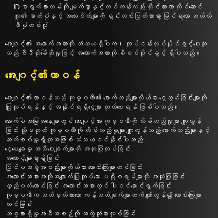
ID စာရွက်စာတမ်းကို မျက်နှာနှင့်တစ်တန်းတည်း ကိုင်ထားကာ ကိုင်ဆောင်
သူ၏ ဓာတ်ပုံနှင့် အသေးစိတ်များကို ရှင်းလင်းပြတ်သားစွာ မြင်ရသော ဆယ်လ်
ဖီပုံတစ်ပုံ
အေးဂျင့်၏ အထောက်အထားကို သံသယရှိပါက၊ လုပ်ငန်းလုပ်ပိုင်ခွင့်ပေးသူ
သည် ဗီဒီယိုခေါ်ဆိုမှုဖြင့် အထောက်အထားကို စိစစ်ပိုင်ခွင့် ရှိပါသည်။
အေးဂျင့်၏တာဝန်
အေးဂျင့်၏တာဝန်သည် ကုမ္ပဏီ၏ ဖောက်သည်များကိုယ်စား ငွေသွင်းခြင်းများကို
ပြုလုပ်ရန်နှင့် အနိုင်ရရှိငွေများ ထုတ်ပေးရန် ဖြစ်ပါသည်။
အောက်ပါအခြေအနေများတွင် အေးဂျင့်အား ကုမ္ပဏီကို လိမ်လည်မှုများ ကျူးလွန်
ခြင်း သို့မဟုတ် ကုမ္ပဏီကို လိမ်လည်မှုများ ကျူးလွန်သည့် ဖောက်သည်များနှင့်
ဆက်စပ်မှုရှိသူအဖြစ် သံသယဝင်နိုင်ပါသည်-
ငွေပေးချေမှု အသိပေးချက်များကို အတုပြုလုပ်ခြင်း
အကောင့်များစွာရှိခြင်း
ပြင်ပအဖွဲ့အစည်းများကိုယ်စား လောင်းကြေးများတင်ခြင်း
အလောင်းအစားအလိုအလျောက်ပြုလုပ်သော ပရိုဂရမ်များကို အသုံးပြုခြင်း
လှည့်ပတ်လောင်းခြင်း အလောင်းအစားတွင် ပါဝင်ဆောင်ရွက်ခြင်း
ကုမ္ပဏီက သတ်မှတ်ထားသော ကန့်သတ်ချက်များထက် ကျော်လွန်၍ လောင်းကြေးများ
တင်ခြင်း
သစ္စာရှိမှုအစီအစဉ်ကို အလွဲသုံးစားလုပ်ခြင်း