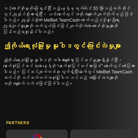
သင့်တောင်းဆိုမှုကို ဖြေရှင်းပြီးသည့် နေ့စွဲမှ ရက်ပေါင်း 30 ကြာသည်အထိ ဖိုင်
တွင် ကျွန်ုပ်တို့ထားရှိပြီး၊ ယင်းနောက်တွင် အလိုအလျောက် ဖျက်လိုက်မည် ဖြစ်
ပါသည်။ ကျွန်ုပ်တို့၏ MelBet TeamCash ဖောက်သည်ပံ့ပိုးကူညီရေး
ကျွမ်းကျင်သူများကို ဆက်သွယ်ခြင်းဖြင့် ဖျက်လိုက်သော တောင်းဆိုမှုများကို
ပြန်လည်ရယူနိုင်ပါသည်။
ဤကိုယ်ရေးလုံခြုံမှု မူဝါဒတွင် ပြောင်းလဲမှုများ
ဤကိုယ်ရေးလုံခြုံမှု မူဝါဒကို အခါအားလျော်စွာ ပြင်ဆင်မှုများရှိနိုင်ပြီး၊
နောက်ဆုံးပြင်ဆင်ခဲ့သော နေ့စွဲကို “နောက်ဆုံးပြင်ဆင်ထားခြင်း” အောက်တွင် ဖော်ပြထား
ပါမည်။ ပြင်ဆင်ချက်တစ်ခု ထွက်ရှိပြီးနောက်တွင် MelBet TeamCash
အက်ပ်ကို သင်ဆက်လက်အသုံးပြုပါက သင်သည် အပြောင်းအလဲများကို
အလိုအလျောက် လက်ခံခြင်းဖြစ်ပါသည်။
PARTNERS