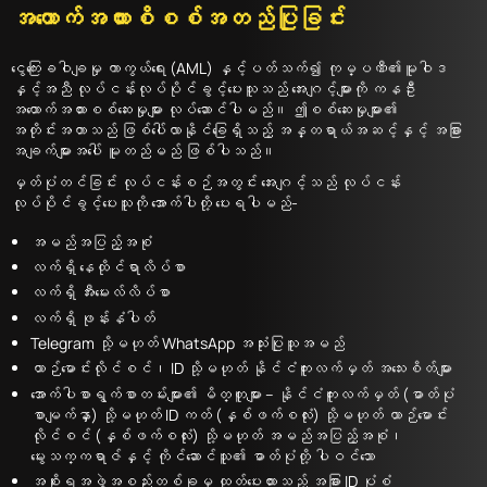
အထောက်အထားစိစစ်အတည်ပြုခြင်း
ငွေကြေးခဝါချမှု ကာကွယ်ရေး (AML) နှင့်ပတ်သက်၍ ကုမ္ပဏီ၏မူဝါဒ
နှင့်အညီ လုပ်ငန်းလုပ်ပိုင်ခွင့်ပေးသူသည် အေးဂျင့်များကို ကနဦး
အထောက်အထားစစ်ဆေးမှုများ လုပ်ဆောင်ပါမည်။ ဤစစ်ဆေးမှုများ၏
အတိုင်းအတာသည် ဖြစ်ပေါ်လာနိုင်ခြေရှိသည့် အန္တရာယ်အဆင့်နှင့် အခြား
အချက်များအပေါ် မူတည်မည် ဖြစ်ပါသည်။
မှတ်ပုံတင်ခြင်း လုပ်ငန်းစဉ်အတွင်း အေးဂျင့်သည် လုပ်ငန်း
လုပ်ပိုင်ခွင့်ပေးသူကို အောက်ပါတို့ ပေးရပါမည်-
အမည်အပြည့်အစုံ
လက်ရှိ နေထိုင်ရာလိပ်စာ
လက်ရှိ အီးမေးလ်လိပ်စာ
လက်ရှိ ဖုန်းနံပါတ်
Telegram သို့မဟုတ် WhatsApp အသုံးပြုသူအမည်
ယာဉ်မောင်းလိုင်စင်၊ ID သို့မဟုတ် နိုင်ငံကူးလက်မှတ် အသေးစိတ်များ
အောက်ပါစာရွက်စာတမ်းများ၏ မိတ္တူများ – နိုင်ငံကူးလက်မှတ် (ဓာတ်ပုံ
စာမျက်နှာ) သို့မဟုတ် ID ကတ် (နှစ်ဖက်စလုံး) သို့မဟုတ် ယာဉ်မောင်း
လိုင်စင် (နှစ်ဖက်စလုံး) သို့မဟုတ် အမည်အပြည့်အစုံ၊
မွေးသက္ကရာဇ်နှင့် ကိုင်ဆောင်သူ၏ ဓာတ်ပုံတို့ ပါဝင်သော
အစိုးရအဖွဲ့အစည်းတစ်ခုမှ ထုတ်ပေးထားသည့် အခြား ID ပုံစံ