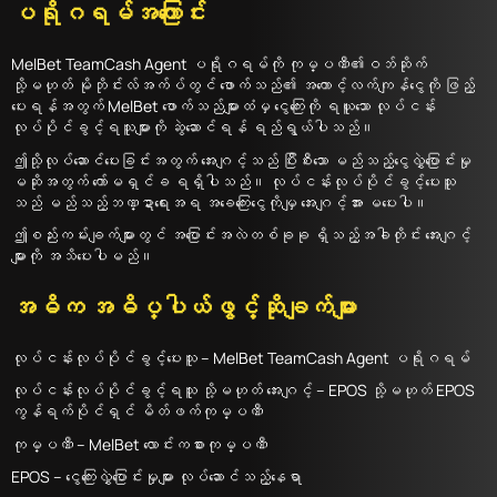
ပရိုဂရမ်အကြောင်း
MelBet TeamCash Agent ပရိုဂရမ်ကို ကုမ္ပဏီ၏ဝဘ်ဆိုက်
သို့မဟုတ် မိုဘိုင်းလ်အက်ပ်တွင် ဖောက်သည်၏ အကောင့်လက်ကျန်ငွေကို ဖြည့်
ပေးရန်အတွက် MelBet ဖောက်သည်များထံမှ ငွေကြေးကို ရယူသော လုပ်ငန်း
လုပ်ပိုင်ခွင့်ရသူများကို ဆွဲဆောင်ရန် ရည်ရွယ်ပါသည်။
ဤသို့လုပ်ဆောင်ပေးခြင်းအတွက် အေးဂျင့်သည် ပြီးစီးသော မည်သည့်ငွေလွှဲပြောင်းမှု
မဆိုအတွက် ကော်မရှင်ခ ရရှိပါသည်။ လုပ်ငန်းလုပ်ပိုင်ခွင့်ပေးသူ
သည် မည်သည့်ဘဏ္ဍာရေးအရ အခေကြေးငွေကိုမျှ အေးဂျင့်အား မပေးပါ။
ဤစည်းကမ်းချက်များတွင် အပြောင်းအလဲတစ်ခုခု ရှိသည့်အခါတိုင်း အေးဂျင့်
များကို အသိပေးပါမည်။
အဓိက အဓိပ္ပါယ်ဖွင့်ဆိုချက်များ
လုပ်ငန်းလုပ်ပိုင်ခွင့်ပေးသူ – MelBet TeamCash Agent ပရိုဂရမ်
လုပ်ငန်းလုပ်ပိုင်ခွင့်ရသူ သို့မဟုတ် အေးဂျင့် – EPOS သို့မဟုတ် EPOS
ကွန်ရက်ပိုင်ရှင် မိတ်ဖက်ကုမ္ပဏီ
ကုမ္ပဏီ – MelBet လောင်းကစားကုမ္ပဏီ
EPOS – ငွေကြေးလွှဲပြောင်းမှုများ လုပ်ဆောင်သည့်နေရာ