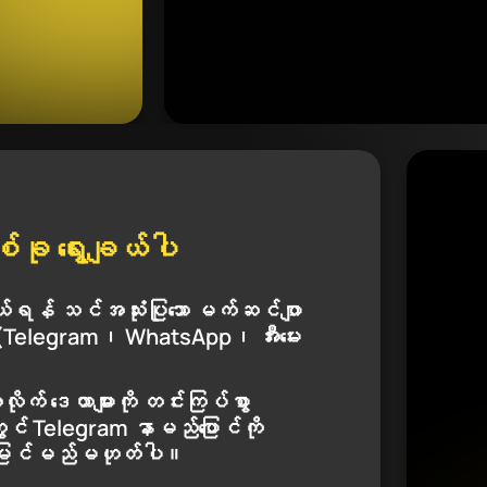
ု ရွေးချယ်ပါ
ယ်ရန် သင်အသုံးပြုသော မက်ဆင်ဂျာ
ပါ (Telegram၊ WhatsApp၊ အီးမေး
ုက် ဒေတာများကို တင်းကြပ်စွာ
် Telegram နာမည်ပြောင်ကို
င်မြင်မည်မဟုတ်ပါ။