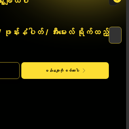
ေးချယ်ပါ
 ဖုန်းနံပါတ် / အီးမေးလ် ရိုက်ထည့်
မန်နေဂျာကို စစ်ဆေးပါ