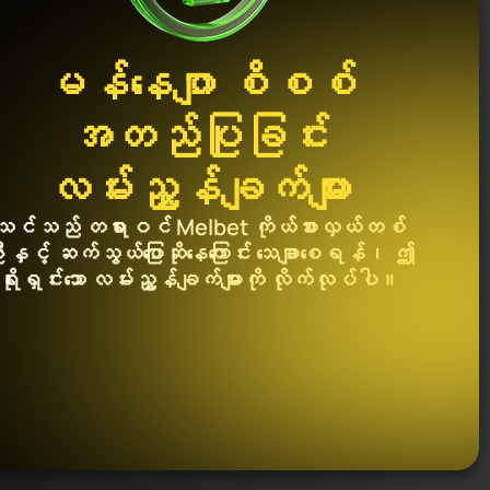
မန်နေဂျာ စိစစ်
အတည်ပြုခြင်း
လမ်းညွှန်ချက်များ
သင်သည် တရားဝင် Melbet ကိုယ်စားလှယ်တစ်
းနှင့် ဆက်သွယ်ပြောဆိုနေကြောင်း သေချာစေရန်၊ ဤ
ရိုးရှင်းသော လမ်းညွှန်ချက်များကို လိုက်လုပ်ပါ။