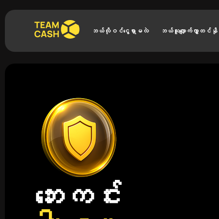
ဘယ်လိုဝင်ငွေရှာမလဲ
ဘယ်သူလျှောက်လွှာတင်နိ
ဘေးကင်း