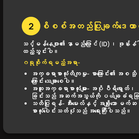
2
စိစစ်အတည်ပြုချက်ဒေတာကို
သင့်မန်နေဂျာ၏ နာမည်ပြောင် (ID)၊ ဖုန်းနံပါတ
ထည့်သွင်းပါ။
ဂရုစိုက်ရမည့်အရာ-
အက္ခရာစာလုံးတိကျမှု- စာကြောင်း၏ အစ သို
ကြောင်း သေချာစေပါ။
အထူးအက္ခရာစာလုံးများ- အပို ပီရိရော့တ်၊ 
ခြင်းသည် အဆက်အသွယ်ကို ပယ်ချခံရခြင
သတိပြုရန်- အီးမေးလ်နှင့် အချို့သော မက်ဆ
စာလုံးပေါင်းသတ်ပုံသည် အရေးကြီးပါသည်။