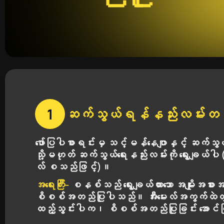
1
ဆက်သွယ်ရန်နည်းလမ်းတစ်ခ
ဖော်ပြပါစာရင်းမှ သင့်မန်နေဂျာနှင့် ဆက်သွ
သို့မဟုတ် ဆက်သွယ်ရေးနည်းလမ်းကို ရွေးချယ်
လ် စသည်ဖြင့်)။
အရေးကြီး-
စနစ်သည် ရွေးချယ်ထားသော အမျိုးအစားအလိ
စိစစ်အတည်ပြုပါသည်။ အီးမေးလ်အကွက်ထဲတွင
ထည့်သွင်းပါက၊ စိစစ်အတည်ပြုခြင်း အော