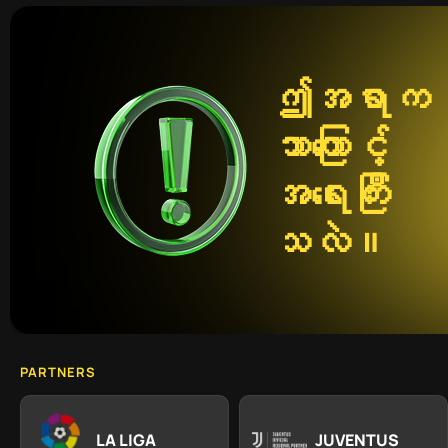
ဤအရာက
ဘာကြောင့်
အရေးကြီး
သလဲ။
PARTNERS
LA LIGA
JUVENTUS