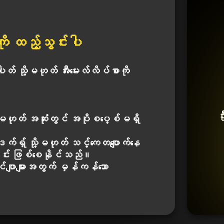
 ထည့်သွင်းပါ
် သို့မဟုတ် အီးမေးလ်လိပ်စာကို
ဦ
့မဟုတ် အဆုံးတွင် အပိုစပေ့စ်မရှိ
ဒက်ရှ် သို့မဟုတ် သင်္ကေတပျောက်နေ
်း ဖြစ်စေနိုင်သည်။
င်ဂျာများအတွက် မှန်ကန်သော