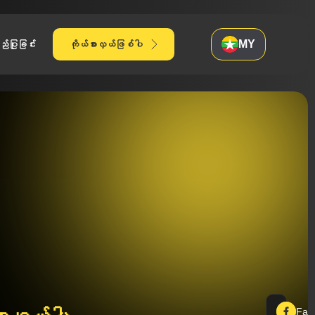
်ပြုခြင်း
ကိုယ်စားလှယ်ဖြစ်ပါ
MY
Fac