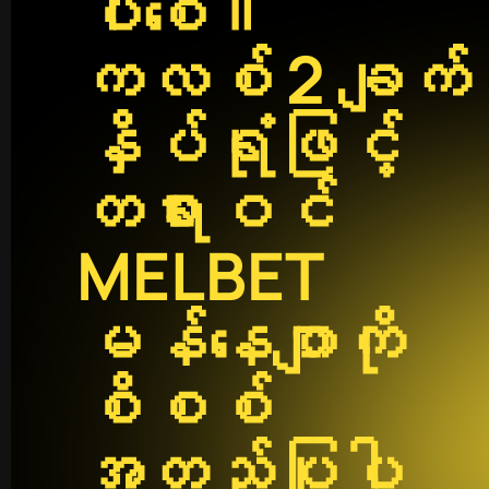
ပါစေ။
ကလစ် 2 ချက်
နှိပ်ရုံဖြင့်
တရားဝင်
MELBET
မန်နေဂျာကို
စိစစ်
အတည်ပြုပါ