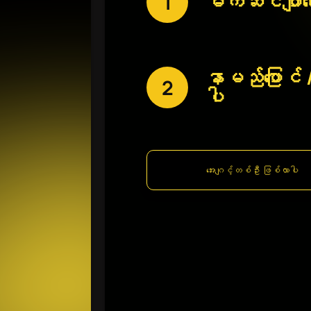
မက်ဆင်ဂျာရွ
1
နာမည်ပြောင် /
2
ပါ
အေးဂျင့်တစ်ဦး ဖြစ်လာပါ