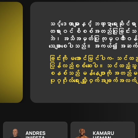
သင့်ဒေတာများနှင့် ဘဏ္ဍာရေးဆိုင်ရာ 
တရားဝင် စိစစ်အတည်ပြုခြင်းသည
ဘဲ၊ အသိအမှတ်ပြု ကုမ္ပဏီဝန်ထမ်
သေချာစေပါသည်။ အကယ်၍ အဆက်
ခြင်းကို မအောင်မြင်ပါက- သင်ထည့်သ
ပြန်လည်စစ်ဆေးပါ။ သင်ထည့်သွင်းမ
စနစ်သည် မန်နေဂျာကို အတည်မပြုပေးပ
ပုဂ္ဂိုလ်ရေး လျှို့ဝှက်အချက်အလက်မျ
ANDRES
KAMARU