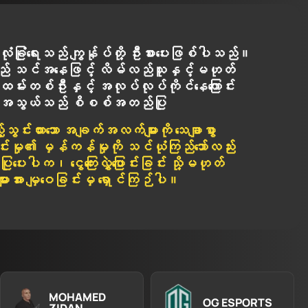
လုံခြုံရေးသည် ကျွန်ုပ်တို့ ဦးစားပေးဖြစ်ပါသည်။
် သင်အနေဖြင့် လိမ်လည်သူနှင့်မဟုတ်
းတစ်ဦးနှင့် အလုပ်လုပ်ကိုင်နေကြောင်း
အသွယ်သည် စိစစ်အတည်ပြု
ွင်းထားသော အချက်အလက်များကို သေချာစွာ
ှု၏ မှန်ကန်မှုကို သင်ယုံကြည်သော်လည်း
ါက၊ ငွေကြေးလွှဲပြောင်းခြင်း သို့မဟုတ်
ားအား မျှဝေခြင်းမှ ရှောင်ကြဉ်ပါ။
MOHAMED
OG ESPORTS