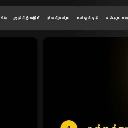
ုင်လဲ
ကျွန်ုပ်တို့အကြောင်း
သုံးသပ်ချက်များ
ဆက်သွယ်ရန်
မန်နေဂျာ အတည