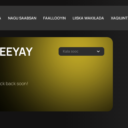
A
NAGU SAABSAN
FAALLOOYIN
LIISKA WAKIILADA
XAQIIJI
EEYAY
Kala sooc
eck back soon!