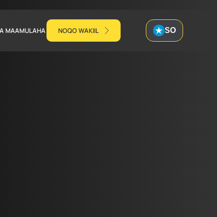
NTA MAAMULAHA
NOQО WAKIIL
SO