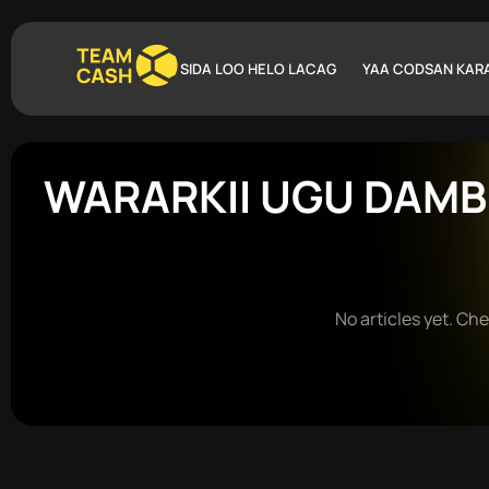
SIDA LOO HELO LACAG
YAA CODSAN KAR
WARARKII UGU DAMB
No articles yet. Ch